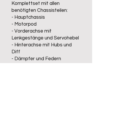
Komplettset mit allen
benötigten Chassisteilen:
- Hauptchassis
- Motorpod
- Vorderachse mit
Lenkgestänge und Servohebel
- Hinterachse mit Hubs und
Diff
- Dämpfer und Federn
Zur Komplettierung benötigtes
Zubehör:
- Gesamte Elektronik
- Akku und Motor
- Hauptzahnrad und
Motorritzel
- Reifen und Karosserie
Alle Artikel finden Sie bei uns im