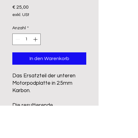
Preis
€ 25,00
exkl. USt
Anzahl
*
In den Warenkorb
Das Ersatzteil der unteren
Motorpodplatte in 2.5mm
Karbon.
Die resultierende
Hinterachsbreite ist 234mm
(Normalbreite)
Die Kanten sind nicht