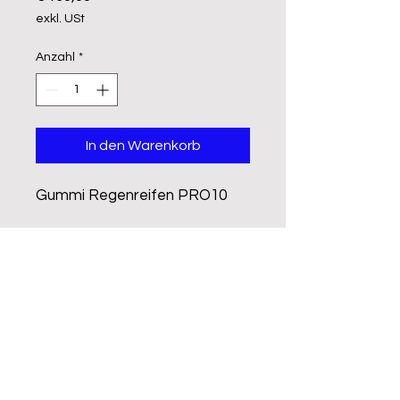
exkl. USt
Anzahl
*
In den Warenkorb
Gummi Regenreifen PRO10
- Spezialanfertigung
- Perfekt für nasse Strecken
- 4 Reifen (2x Frontreifen / 2x
Heckreifen)
IMPRESSUM